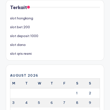
Terkait
slot hongkong
slot bet 200
slot deposit 1000
slot dana
slot qris resmi
AUGUST 2026
M
T
W
T
F
S
S
1
2
3
4
5
6
7
8
9