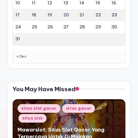
10
11
12
13
14
15
16
17
18
19
20
21
22
23
24
25
26
27
28
29
30
31
« Dec
You May Have Missed
Posted
situs slot gacor
situs gacor
in
situs slot
Mawarslot: Situs Slot Gacor Yang
Terpercaya Untuk Di Mainkan