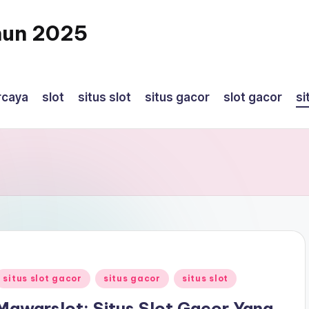
hun 2025
rcaya
slot
situs slot
situs gacor
slot gacor
si
Posted
situs slot gacor
situs gacor
situs slot
n
Mawarslot: Situs Slot Gacor Yang