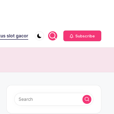
tus slot gacor
Subscribe