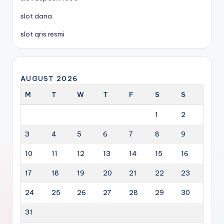
slot dana
slot qris resmi
AUGUST 2026
M
T
W
T
F
S
S
1
2
3
4
5
6
7
8
9
10
11
12
13
14
15
16
17
18
19
20
21
22
23
24
25
26
27
28
29
30
31