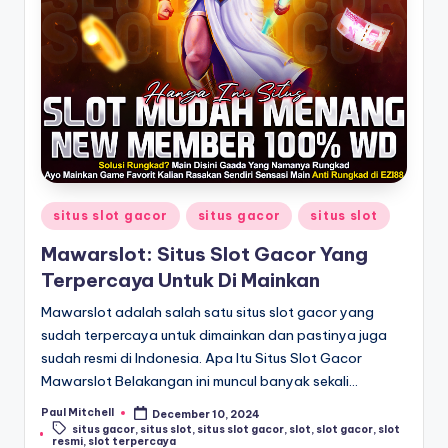
Posted
situs slot gacor
situs gacor
situs slot
in
Mawarslot: Situs Slot Gacor Yang
Terpercaya Untuk Di Mainkan
Mawarslot adalah salah satu situs slot gacor yang
sudah terpercaya untuk dimainkan dan pastinya juga
sudah resmi di Indonesia. Apa Itu Situs Slot Gacor
Mawarslot Belakangan ini muncul banyak sekali…
Paul Mitchell
December 10, 2024
Posted
Tags:
situs gacor
,
situs slot
,
situs slot gacor
,
slot
,
slot gacor
,
slot
by
resmi
,
slot terpercaya