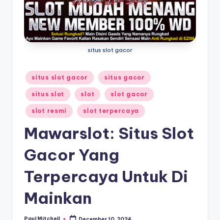
situs slot gacor
Posted
situs slot gacor
situs gacor
in
situs slot
slot
slot gacor
slot resmi
slot terpercaya
Mawarslot: Situs Slot
Gacor Yang
Terpercaya Untuk Di
Mainkan
Paul Mitchell
December 10, 2024